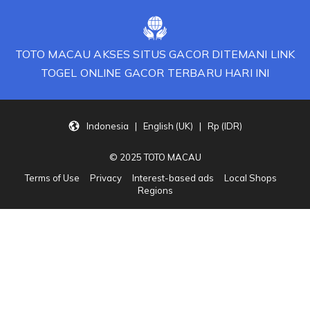
TOTO MACAU AKSES SITUS GACOR DITEMANI LINK
TOGEL ONLINE GACOR TERBARU HARI INI
Indonesia | English (UK) | Rp (IDR)
© 2025 TOTO MACAU
Terms of Use
Privacy
Interest-based ads
Local Shops
Regions