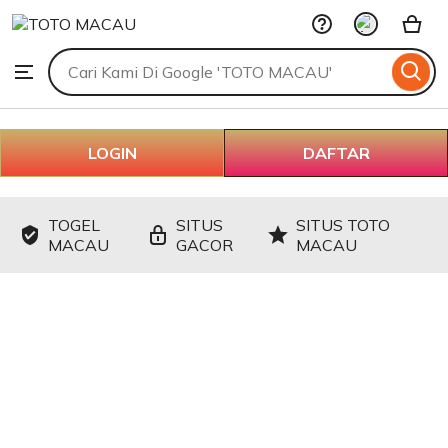
TOTO
Skip
MACAU
to
Search
Browse
ontent
for
items
or
shops
LOGIN
DAFTAR
TOGEL
SITUS
SITUS TOTO
MACAU
GACOR
MACAU