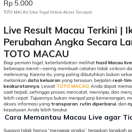
Price:
Rp 5.000
TOTO MACAU Situs Togel Online Akses Tercepat
Live Result Macau Terkini
| I
Perubahan Angka Secara La
TOTO MACAU
Bagi pemain togel, keterlambatan melihat
hasil Macau live
beberapa menit—sering membuat catatan tidak sinkron dan
melenceng. Karena itu, yang paling dibutuhkan bukan sek
melainkan
data keluaran
yang tersusun, berjalan
real-tim
keakuratannya
. Lewat
TOTO MACAU
, Anda dapat mema
saat terjadi, sehingga proses mencatat, meninjau, dan men
lebih cepat. Tujuannya bukan menjual janji kemenangan, 
akses informasi yang
transparan
,
rutin diperbarui
, dan
n
keputusan Anda lebih terukur.
Cara Memantau
Macau Live
agar Ti
Supaya tidak hanya “mengejar angka”, terapkan langkah pra